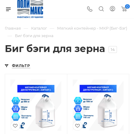
0
—
—
Главная
Каталог
Мягкий контейнер - МКР (Биг-Бэг)
—
Биг бэги для зерна
Биг бэги для зерна
14
ФИЛЬТР