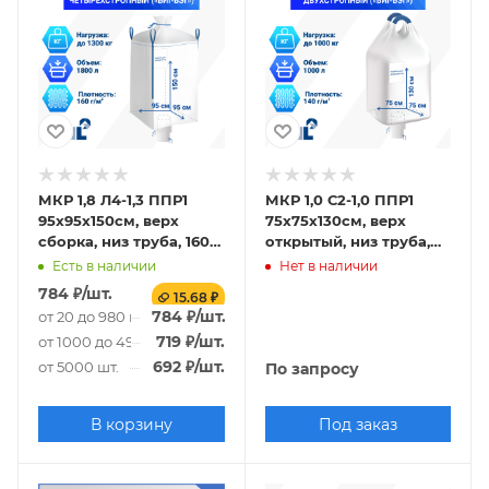
МКР 1,8 Л4-1,3 ППР1
МКР 1,0 С2-1,0 ППР1
95х95х150см, верх
75х75х130см, верх
сборка, низ труба, 160г/
открытый, низ труба,
м2
140г/м2
Есть в наличии
Нет в наличии
784
₽
/шт.
15.68 ₽
784
₽
/шт.
от 20 до 980 шт.
719
₽
/шт.
от 1000 до 4980 шт.
692
₽
/шт.
от 5000 шт.
По запросу
В корзину
Под заказ