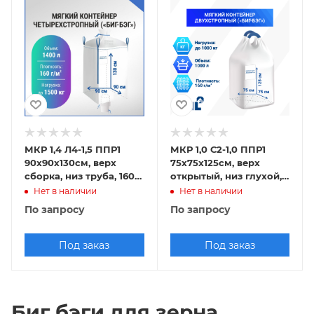
МКР 1,4 Л4-1,5 ППР1
МКР 1,0 С2-1,0 ППР1
90х90х130см, верх
75х75х125см, верх
сборка, низ труба, 160г/
открытый, низ глухой,
м2
160г/м2
Нет в наличии
Нет в наличии
По запросу
По запросу
Под заказ
Под заказ
Биг бэги для зерна