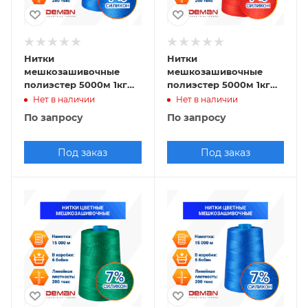
Нитки
Нитки
мешкозашивочные
мешкозашивочные
полиэстер 5000м 1кг
полиэстер 5000м 1кг
200текс, 7% силикон,
200текс, 7% силикон,
Нет в наличии
Нет в наличии
синий
красный
По запросу
По запросу
Под заказ
Под заказ