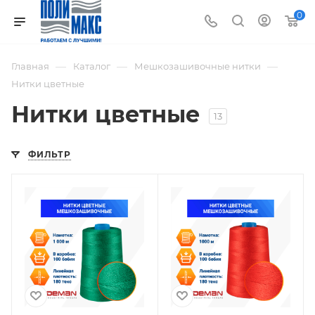
0
—
—
—
Главная
Каталог
Мешкозашивочные нитки
Нитки цветные
Нитки цветные
13
ФИЛЬТР