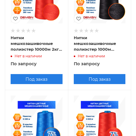
Нитки
Нитки
мешкозашивочные
мешкозашивочные
полиэстер 10000м 2кг
полиэстер 1000м
200текс, красный
0,20кг 180текс, черный
Нет в наличии
Нет в наличии
По запросу
По запросу
Под заказ
Под заказ