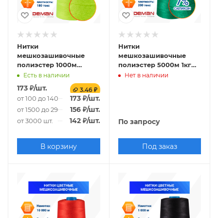
Нитки
Нитки
мешкозашивочные
мешкозашивочные
полиэстер 1000м
полиэстер 5000м 1кг
0,20кг 180текс,
200текс, 7% силикон,
Есть в наличии
Нет в наличии
салатовый
зеленый
173
₽
/шт.
3.46 ₽
173
₽
/шт.
от 100 до 1400 шт.
156
₽
/шт.
от 1500 до 2900 шт.
142
₽
/шт.
от 3000 шт.
По запросу
В корзину
Под заказ