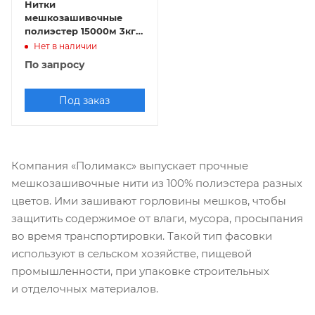
Нитки
мешкозашивочные
полиэстер 15000м 3кг
200текс, красный
Нет в наличии
По запросу
Под заказ
Компания «Полимакс» выпускает прочные
мешкозашивочные нити из 100% полиэстера разных
цветов. Ими зашивают горловины мешков, чтобы
защитить содержимое от влаги, мусора, просыпания
во время транспортировки. Такой тип фасовки
используют в сельском хозяйстве, пищевой
промышленности, при упаковке строительных
и отделочных материалов.