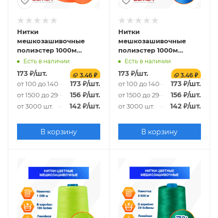
Нитки
Нитки
мешкозашивочные
мешкозашивочные
полиэстер 1000м
полиэстер 1000м
0,20кг 180текс,
0,20кг 180текс, синий
Есть в наличии
Есть в наличии
оранжевый
173
₽
/шт.
173
₽
/шт.
3.46 ₽
3.46 ₽
173
₽
/шт.
173
₽
/шт.
от 100 до 1400 шт.
от 100 до 1400 шт.
156
₽
/шт.
156
₽
/шт.
от 1500 до 2900 шт.
от 1500 до 2900 шт.
142
₽
/шт.
142
₽
/шт.
от 3000 шт.
от 3000 шт.
В корзину
В корзину