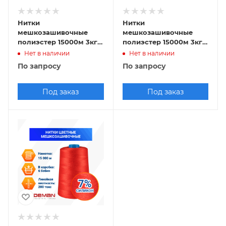
Нитки
Нитки
мешкозашивочные
мешкозашивочные
полиэстер 15000м 3кг
полиэстер 15000м 3кг
200текс, зеленый
200текс, синий
Нет в наличии
Нет в наличии
По запросу
По запросу
Под заказ
Под заказ