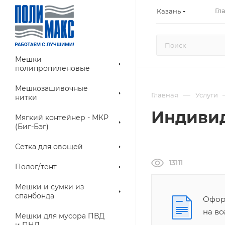
Гл
Казань
Мешки
полипропиленовые
Мешкозашивочные
—
Главная
Услуги
нитки
Индивид
Мягкий контейнер - МКР
(Биг-Бэг)
Сетка для овощей
13111
Полог/тент
Мешки и сумки из
спанбонда
Оформ
на в
Мешки для мусора ПВД