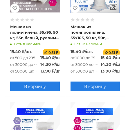
Мешок из
Мешок из
полиэтилена, 55x95, 50
полипропилена,
кг, 55г, белый, рулоны
55x105, 50 кг, 50г,
по 10 шт. со стикером
белый с
Есть в наличии
Есть в наличии
сортировочными
15.40
₽
/шт.
15.40
₽
/шт.
0.31 ₽
0.31 ₽
полосами
15.40
₽
/шт.
15.40
₽
/шт.
от 500 до 29500 шт.
от 1000 до 29000 шт.
14.30
₽
/шт.
14.30
₽
/шт.
от 30000 до 49500 шт.
от 30000 до 49000 шт.
13.90
₽
/шт.
13.90
₽
/шт.
от 50000 шт.
от 50000 шт.
В корзину
В корзину