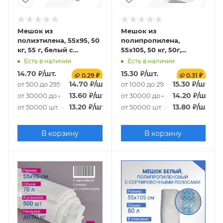
Мешок из
Мешок из
полиэтилена, 55x95, 50
полипропилена,
кг, 55 г, белый с
55x105, 50 кг, 50г,
сортировочными
белый
Есть в наличии
Есть в наличии
полосами
14.70
₽
/шт.
15.30
₽
/шт.
0.29 ₽
0.31 ₽
14.70
₽
/шт.
15.30
₽
/шт.
от 500 до 29500 шт.
от 1000 до 29000 шт.
13.60
₽
/шт.
14.20
₽
/шт.
от 30000 до 49500 шт.
от 30000 до 49000 шт.
13.20
₽
/шт.
13.80
₽
/шт.
от 50000 шт.
от 50000 шт.
В корзину
В корзину