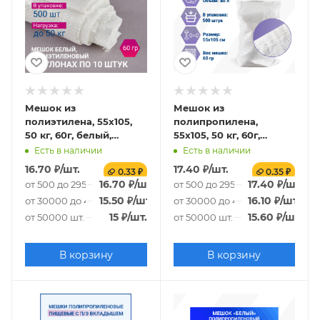
Мешок из
Мешок из
полиэтилена, 55x105,
полипропилена,
50 кг, 60г, белый,
55x105, 50 кг, 60г,
рулоны по 10 шт. со
белый
Есть в наличии
Есть в наличии
стикером
16.70
₽
/шт.
17.40
₽
/шт.
0.33 ₽
0.35 ₽
16.70
₽
/шт.
17.40
₽
/шт.
от 500 до 29500 шт.
от 500 до 29500 шт.
15.50
₽
/шт.
16.10
₽
/шт.
от 30000 до 49500 шт.
от 30000 до 49500 шт.
15
₽
/шт.
15.60
₽
/шт.
от 50000 шт.
от 50000 шт.
В корзину
В корзину