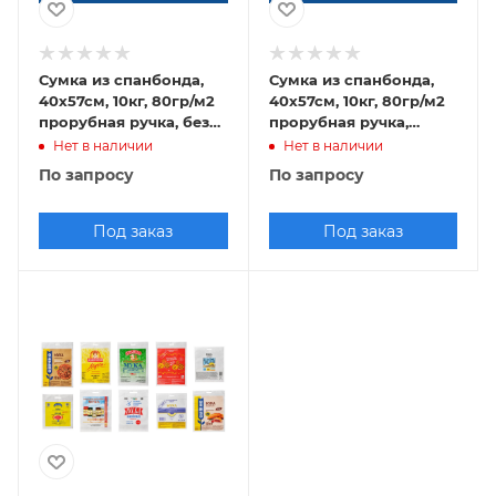
Сумка из спанбонда,
Сумка из спанбонда,
40х57см, 10кг, 80гр/м2
40х57см, 10кг, 80гр/м2
прорубная ручка, без
прорубная ручка,
логотипа, белый
флексопечать
Нет в наличии
Нет в наличии
По запросу
По запросу
Под заказ
Под заказ