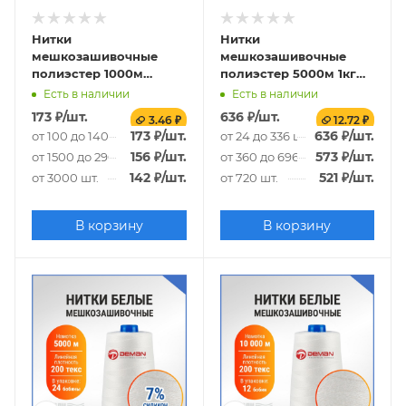
Нитки
Нитки
мешкозашивочные
мешкозашивочные
полиэстер 1000м
полиэстер 5000м 1кг
0,20кг 180текс,
200текс, белый
Есть в наличии
Есть в наличии
салатовый
173
₽
/шт.
636
₽
/шт.
3.46 ₽
12.72 ₽
173
₽
/шт.
636
₽
/шт.
от 100 до 1400 шт.
от 24 до 336 шт.
156
₽
/шт.
573
₽
/шт.
от 1500 до 2900 шт.
от 360 до 696 шт.
142
₽
/шт.
521
₽
/шт.
от 3000 шт.
от 720 шт.
В корзину
В корзину