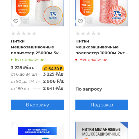
Нитки
Нитки
мешкозашивочные
мешкозашивочные
полиэстер 25000м 5кг
полиэстер 10000м 2кг
200текс, 7% силикон,
200текс, 7% силикон,
Есть в наличии
Нет в наличии
белый
белый/красный
3 225
₽
/шт.
64.50 ₽
3 225
₽
/шт.
от 6 до 84 шт.
2 906
₽
/шт.
от 90 до 174 шт.
2 641
₽
/шт.
от 180 шт.
По запросу
В корзину
Под заказ