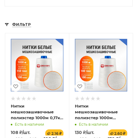
ФИЛЬТР
Нитки
Нитки
мешкозашивочные
мешкозашивочные
полиэстер 1000м 0,17кг
полиэстер 1000м
150текс, белый
0,20кг 180текс, белый,
Есть в наличии
Есть в наличии
зауженная втулка
108
₽
/шт.
130
₽
/шт.
2.16 ₽
2.60 ₽