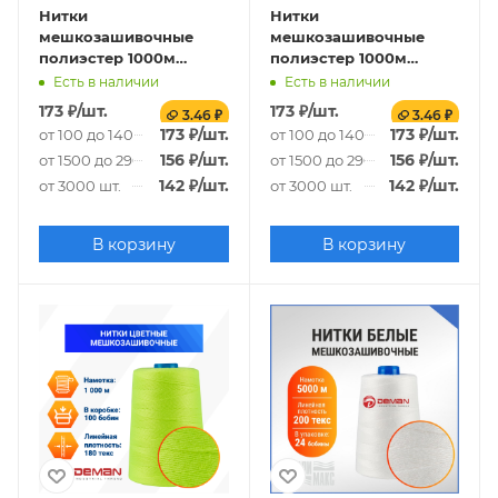
Нитки
Нитки
мешкозашивочные
мешкозашивочные
полиэстер 1000м
полиэстер 1000м
0,20кг 180текс,
0,20кг 180текс, синий
Есть в наличии
Есть в наличии
оранжевый
173
₽
/шт.
173
₽
/шт.
3.46 ₽
3.46 ₽
173
₽
/шт.
173
₽
/шт.
от 100 до 1400 шт.
от 100 до 1400 шт.
156
₽
/шт.
156
₽
/шт.
от 1500 до 2900 шт.
от 1500 до 2900 шт.
142
₽
/шт.
142
₽
/шт.
от 3000 шт.
от 3000 шт.
В корзину
В корзину