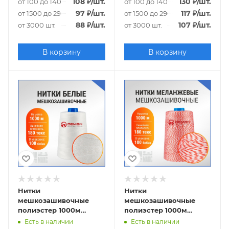
108
₽
/шт.
130
₽
/шт.
от 100 до 1400 шт.
от 100 до 1400 шт.
97
₽
/шт.
117
₽
/шт.
от 1500 до 2900 шт.
от 1500 до 2900 шт.
88
₽
/шт.
107
₽
/шт.
от 3000 шт.
от 3000 шт.
В корзину
В корзину
Нитки
Нитки
мешкозашивочные
мешкозашивочные
полиэстер 1000м
полиэстер 1000м
0,20кг 180текс, белый
0,20кг 180текс, белый/
Есть в наличии
Есть в наличии