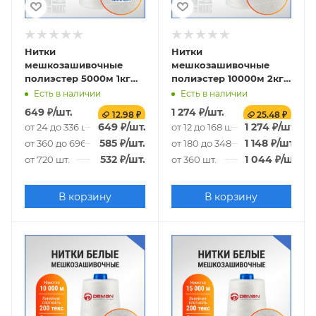
Нитки
Нитки
мешкозашивочные
мешкозашивочные
полиэстер 5000м 1кг
полиэстер 10000м 2кг
200текс, 7% силикон,
200текс, белый
Есть в наличии
Есть в наличии
белый
649
₽
/шт.
1 274
₽
/шт.
12.98 ₽
25.48 ₽
649
₽
/шт.
1 274
₽
/шт.
от 24 до 336 шт.
от 12 до 168 шт.
585
₽
/шт.
1 148
₽
/шт.
от 360 до 696 шт.
от 180 до 348 шт.
532
₽
/шт.
1 044
₽
/шт.
от 720 шт.
от 360 шт.
В корзину
В корзину