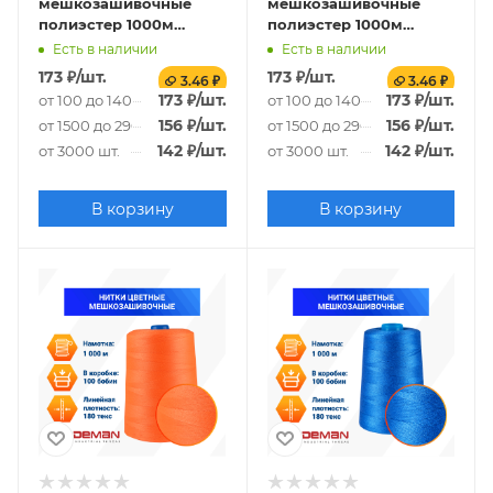
мешкозашивочные
мешкозашивочные
полиэстер 1000м
полиэстер 1000м
0,20кг 180текс, зеленый
0,20кг 180текс,
Есть в наличии
Есть в наличии
красный
173
₽
/шт.
173
₽
/шт.
3.46 ₽
3.46 ₽
173
₽
/шт.
173
₽
/шт.
от 100 до 1400 шт.
от 100 до 1400 шт.
156
₽
/шт.
156
₽
/шт.
от 1500 до 2900 шт.
от 1500 до 2900 шт.
142
₽
/шт.
142
₽
/шт.
от 3000 шт.
от 3000 шт.
В корзину
В корзину