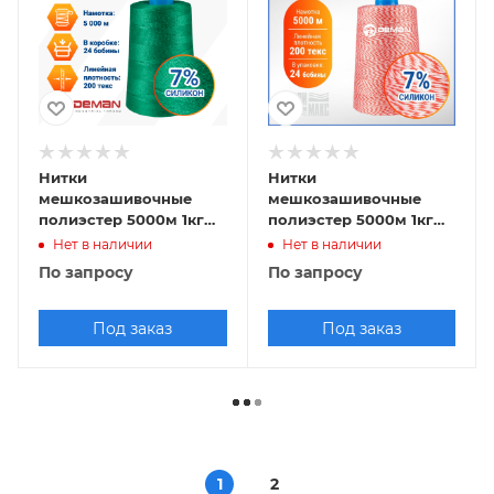
Нитки
Нитки
мешкозашивочные
мешкозашивочные
полиэстер 5000м 1кг
полиэстер 5000м 1кг
200текс, 7% силикон,
200текс, 7% силикон,
Нет в наличии
Нет в наличии
зеленый
белый/красный
По запросу
По запросу
Под заказ
Под заказ
1
2