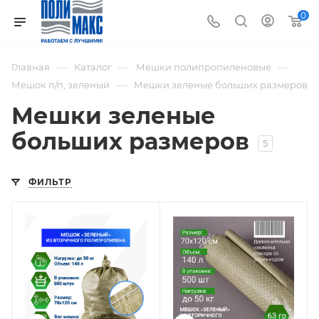
0
—
—
—
Главная
Каталог
Мешки полипропиленовые
—
Мешок п/п, зеленый
Мешки зеленые больших размеров
Мешки зеленые
больших размеров
5
ФИЛЬТР