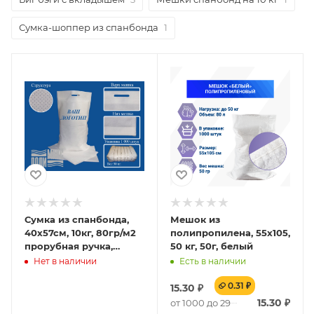
Сумка-шоппер из спанбонда
1
Сумка из спанбонда,
Мешок из
40х57см, 10кг, 80гр/м2
полипропилена, 55x105,
прорубная ручка,
50 кг, 50г, белый
флексопечать
Нет в наличии
Есть в наличии
0.31 ₽
15.30
₽
15.30
₽
от 1000 до 29000