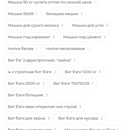
Мешки 50 кг купить оптом по низкой цене
1
Мешки 55х95
1
Большие мешки
2
Мешки для сухого молока
3
Мешки для угля
3
Мешки под керамзит
3
Мешки под цемент
3
Нитки белые
1
Нитки меланжевые
1
Биг бэг 2-двухстропный, "майка"
1
4-х стропные биг бэги
2
Биг бэги 1000 кг
3
Биг бэги 2000 кг
2
Биг бэги 75х75х125
1
Биг бэги большие
3
Биг бэги верх открытый низ глухой
2
Биг бэги для зерна
3
Биг бэги для мусора
3
Биг бэги с вкладышем
3
Мешки спанбонд на 10 кг
1