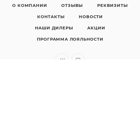
О КОМПАНИИ
ОТЗЫВЫ
РЕКВИЗИТЫ
КОНТАКТЫ
НОВОСТИ
НАШИ ДИЛЕРЫ
АКЦИИ
ПРОГРАММА ЛОЯЛЬНОСТИ
8 (800) 200-05-29
ЗАКАЗАТЬ ЗВОНОК
sales@polimaks.ru
г. Казань
Подписаться на рассылку