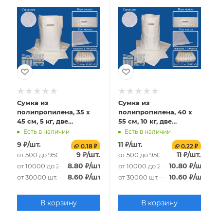
Сумка из
Сумка из
полипропилена, 35 х
полипропилена, 40 х
45 см, 5 кг, две
55 см, 10 кг, две
прорубные ручки,
прорубные ручки,
Есть в наличии
Есть в наличии
белый
белый
9
₽
/шт.
11
₽
/шт.
0.18 ₽
0.22 ₽
9
₽
/шт.
11
₽
/шт.
от 500 до 9500 шт.
от 500 до 9500 шт.
8.80
₽
/шт.
10.80
₽
/шт.
от 10000 до 29500 шт.
от 10000 до 29500 шт.
8.60
₽
/шт.
10.60
₽
/шт.
от 30000 шт.
от 30000 шт.
В корзину
В корзину