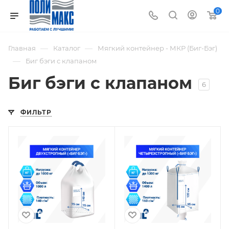
0
—
—
Главная
Каталог
Мягкий контейнер - МКР (Биг-Бэг)
—
Биг бэги с клапаном
Биг бэги с клапаном
6
ФИЛЬТР