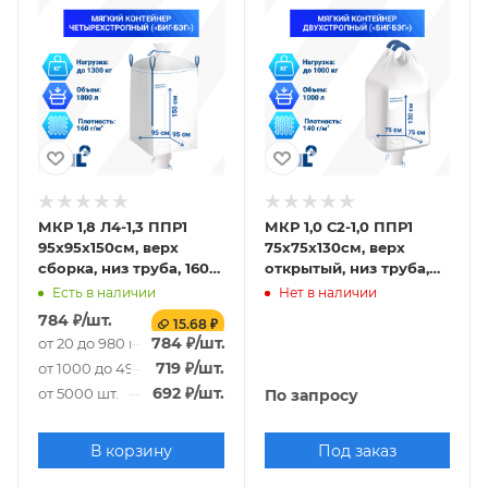
МКР 1,8 Л4-1,3 ППР1
МКР 1,0 С2-1,0 ППР1
95х95х150см, верх
75х75х130см, верх
сборка, низ труба, 160г/
открытый, низ труба,
м2
140г/м2
Есть в наличии
Нет в наличии
784
₽
/шт.
15.68 ₽
784
₽
/шт.
от 20 до 980 шт.
719
₽
/шт.
от 1000 до 4980 шт.
692
₽
/шт.
от 5000 шт.
По запросу
В корзину
Под заказ