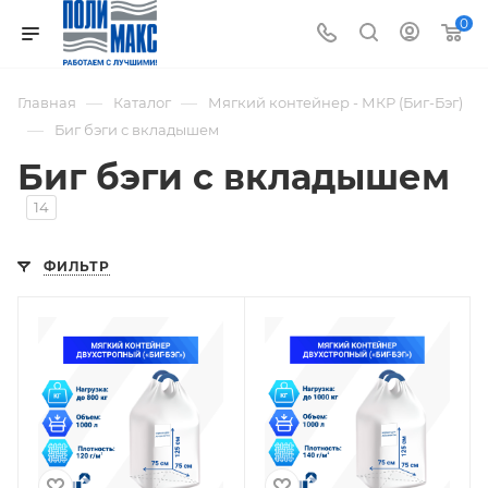
0
—
—
Главная
Каталог
Мягкий контейнер - МКР (Биг-Бэг)
—
Биг бэги с вкладышем
Биг бэги с вкладышем
14
ФИЛЬТР