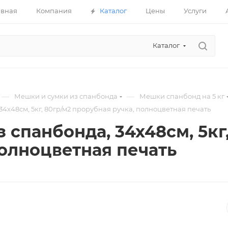
авная
Компания
Каталог
Цены
Услуги
Каталог
—
—
Мешки и сумки из спанбонда
Мешки спанбонд на 5 кг
34х48см, 5кг, 80гр/м2 прорубная ручка, полноцветная печать
з спанбонда, 34х48см, 5кг
полноцветная печать