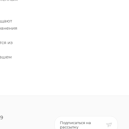
ащают
хранения
тся из
вашем
29
Подписаться на
рассылку