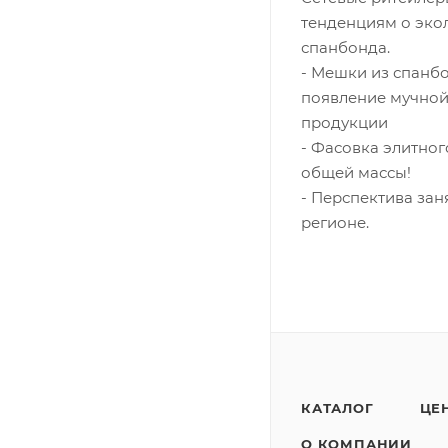
тенденциям о экол
спанбонда.
- Мешки из спанб
появление мучной 
продукции
- Фасовка элитног
общей массы!
- Перспектива за
регионе.
КАТАЛОГ
ЦЕ
О КОМПАНИИ