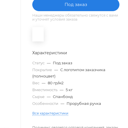
Под заказ
Наши менеджеры обязательно свяжутся с вами
и уточнят условия заказа
Характеристики
Статус
—
Под заказ
Покрытие
—
С логотипом заказчика
(полноцвет)
Вес
—
80 гр/м2
Вместимость
—
5 кг
Сырье
—
Спанбонд
Особенности
—
Прорубная ручка
Все характеристики
Полимакс является оптовой компанией, заказы