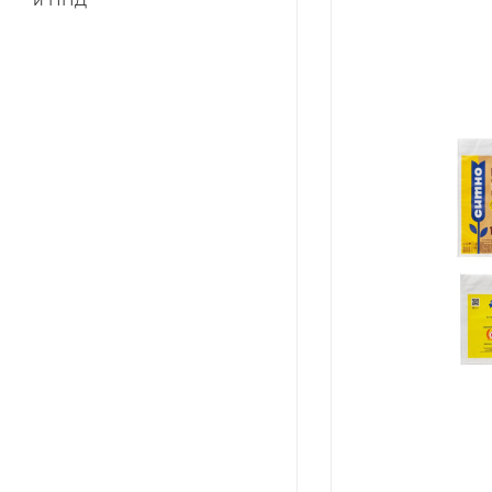
и ПНД