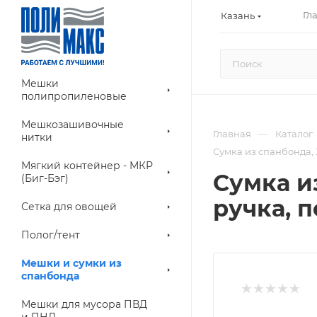
Гл
Казань
Мешки
полипропиленовые
Мешкозашивочные
—
Главная
Каталог
нитки
Сумка из спанбонда, 
Мягкий контейнер - МКР
Сумка и
(Биг-Бэг)
ручка, 
Сетка для овощей
Полог/тент
Мешки и сумки из
спанбонда
Мешки для мусора ПВД