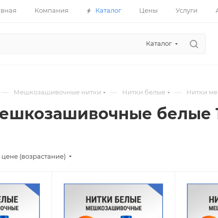
авная
Компания
Каталог
Цены
Услуги
Каталог
—
—
—
Мешкозашивочные нитки
Нитки белые
Нитки ме
ешкозашивочные белые 
 цене (возрастание)