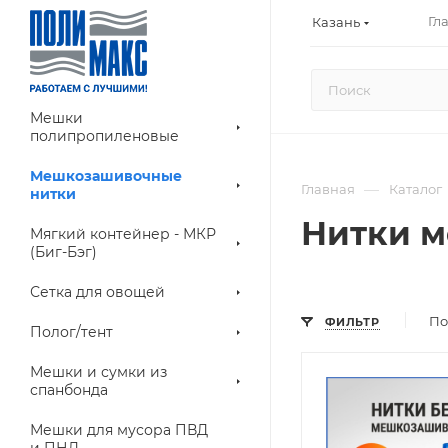
Гл
Казань
Мешки
полипропиленовые
Мешкозашивочные
—
Главная
Каталог
нитки
Нитки м
Мягкий контейнер - МКР
(Биг-Бэг)
Сетка для овощей
По
ФИЛЬТР
Полог/тент
Мешки и сумки из
спанбонда
Мешки для мусора ПВД