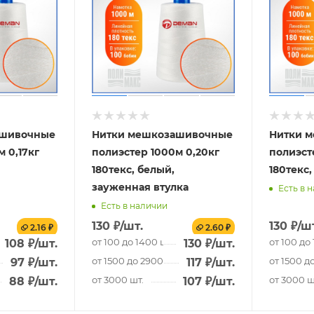
ашивочные
Нитки мешкозашивочные
Нитки 
 0,17кг
полиэстер 1000м 0,20кг
полиэст
180текс, белый,
180текс
зауженная втулка
Есть в 
Есть в наличии
130
₽
/шт.
130
₽
/ш
2.16 ₽
2.60 ₽
от 100 до 1400 шт.
от 100 до
108
₽
/шт.
130
₽
/шт.
.
от 1500 до 2900 шт.
от 1500 д
97
₽
/шт.
117
₽
/шт.
от 3000 шт.
от 3000 ш
88
₽
/шт.
107
₽
/шт.