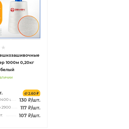
мешкозашивочные
ер 1000м 0,20кг
, белый
наличии
т.
2.60 ₽
 1400 шт.
130
₽
/шт.
о 2900 шт.
117
₽
/шт.
т.
107
₽
/шт.