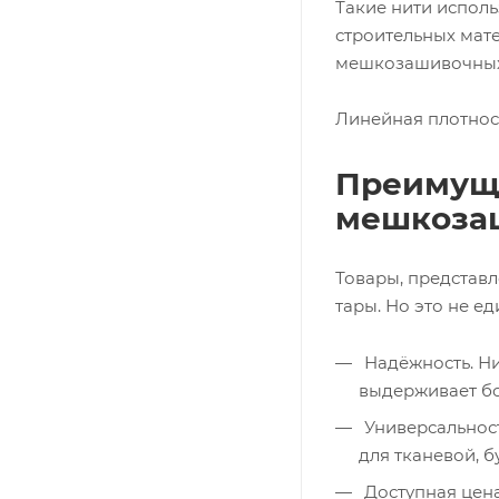
Такие нити испол
строительных мат
мешкозашивочных
Линейная плотност
Преимуще
мешкоза
Товары, представ
тары. Но это не е
Надёжность. Ни
выдерживает бол
Универсальнос
для тканевой, 
Доступная цена