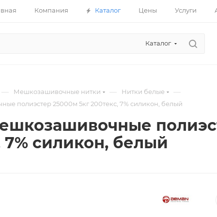
авная
Компания
Каталог
Цены
Услуги
Каталог
—
—
—
Мешкозашивочные нитки
Нитки белые
ые полиэстер 25000м 5кг 200текс, 7% силикон, белый
ешкозашивочные полиэст
, 7% силикон, белый