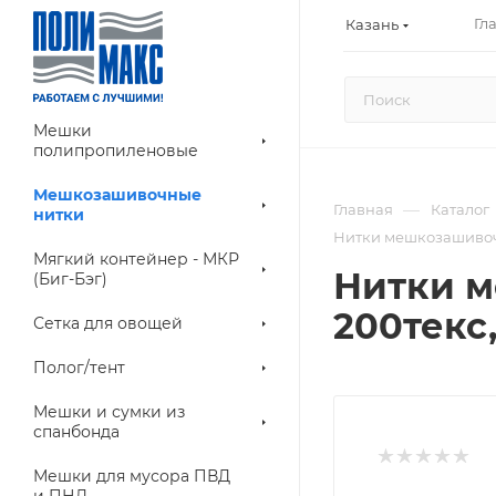
Гл
Казань
Мешки
полипропиленовые
Мешкозашивочные
—
Главная
Каталог
нитки
Нитки мешкозашивочн
Мягкий контейнер - МКР
Нитки м
(Биг-Бэг)
200текс
Сетка для овощей
Полог/тент
Мешки и сумки из
спанбонда
Мешки для мусора ПВД