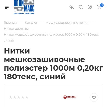
0
—
—
—
Главная
Каталог
Мешкозашивочные нитки
—
Нитки цветные
Нитки мешкозашивочные полиэстер 1000м 0,20кг 180текс,
синий
Нитки
мешкозашивочные
полиэстер 1000м 0,20кг
180текс, синий