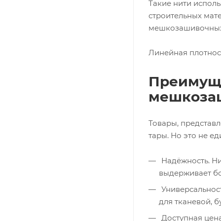
Такие нити испол
строительных мат
мешкозашивочных
Линейная плотност
Преимуще
мешкоза
Товары, представ
тары. Но это не е
Надёжность. Ни
выдерживает бол
Универсальнос
для тканевой, 
Доступная цена