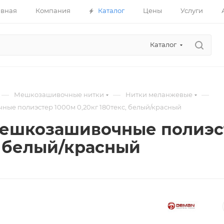
авная
Компания
Каталог
Цены
Услуги
Каталог
—
—
—
Мешкозашивочные нитки
Нитки меланжевые
ые полиэстер 1000м 0,20кг 180текс, белый/красный
ешкозашивочные полиэст
, белый/красный