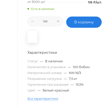
от 3000 шт.
118
₽
/шт.
Есть в наличии
В корзину
Характеристики
Статус
—
В наличии
Количество в упаковке
—
100 бобин
Метрический номер
—
NM 16/3
Разрывная нагрузка
—
7,5 кг
Удлинение при разрыве
—
15,5%
Цвет
—
Белый-красный
Все характеристики