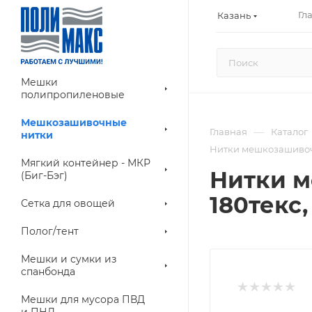
Гл
Казань
Мешки
полипропиленовые
Мешкозашивочные
—
Главная
Каталог
нитки
Нитки мешкозашивочн
Мягкий контейнер - МКР
Нитки м
(Биг-Бэг)
180текс
Сетка для овощей
Полог/тент
Мешки и сумки из
спанбонда
Мешки для мусора ПВД