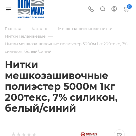
0
—
—
—
Главная
Каталог
Мешкозашивочные нитки
—
Нитки меланжевые
Нитки мешкозашивочные полиэстер 5000м 1кг 200текс, 7%
силикон, белый/синий
Нитки
мешкозашивочные
полиэстер 5000м 1кг
200текс, 7% силикон,
белый/синий