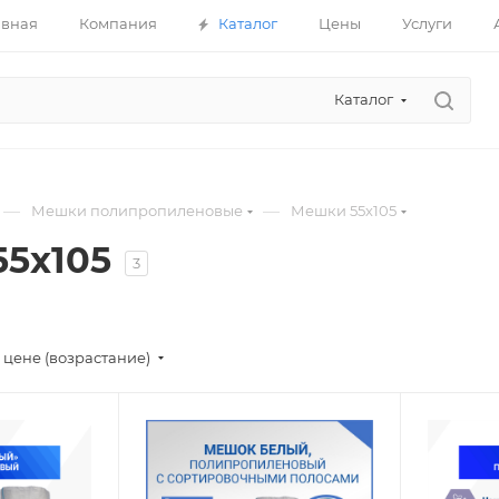
авная
Компания
Каталог
Цены
Услуги
Каталог
—
—
Мешки полипропиленовые
Мешки 55х105
5х105
3
 цене (возрастание)