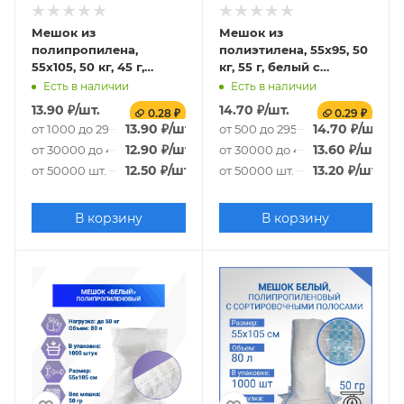
Мешок из
Мешок из
полипропилена,
полиэтилена, 55x95, 50
55x105, 50 кг, 45 г,
кг, 55 г, белый с
белый
сортировочными
Есть в наличии
Есть в наличии
полосами
13.90
₽
/шт.
14.70
₽
/шт.
0.28 ₽
0.29 ₽
13.90
₽
/шт.
14.70
₽
/шт.
от 1000 до 29000 шт.
от 500 до 29500 шт.
12.90
₽
/шт.
13.60
₽
/шт.
от 30000 до 49000 шт.
от 30000 до 49500 шт.
12.50
₽
/шт.
13.20
₽
/шт.
от 50000 шт.
от 50000 шт.
В корзину
В корзину