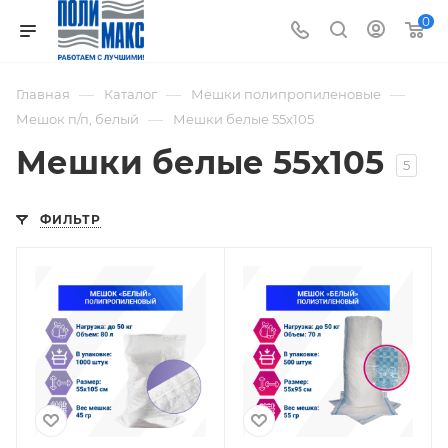
0
—
—
—
Главная
Каталог
Мешки полипропиленовые
—
Мешок п/п, белый
Мешки белые 55х105
Мешки белые 55х105
5
ФИЛЬТР