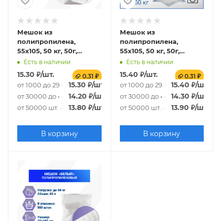
Мешок из
Мешок из
полипропилена,
полипропилена,
55x105, 50 кг, 50г,
55x105, 50 кг, 50г,
белый
белый с
Есть в наличии
Есть в наличии
сортировочными
15.30
₽
/шт.
15.40
₽
/шт.
0.31 ₽
0.31 ₽
полосами
15.30
₽
/шт.
15.40
₽
/шт.
от 1000 до 29000 шт.
от 1000 до 29000 шт.
14.20
₽
/шт.
14.30
₽
/шт.
от 30000 до 49000 шт.
от 30000 до 49000 шт.
13.80
₽
/шт.
13.90
₽
/шт.
от 50000 шт.
от 50000 шт.
В корзину
В корзину