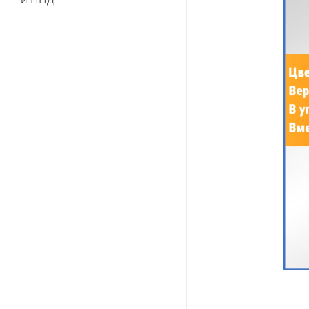
и ПНД