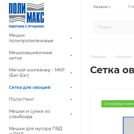
Гл
Казань
Мешки
полипропиленовые
Мешкозашивочные
—
Главная
Каталог
нитки
Сетка ов
Мягкий контейнер - МКР
(Биг-Бэг)
Сетка для овощей
Полог/тент
Спецпредложе
Мешки и сумки из
спанбонда
Мешки для мусора ПВД