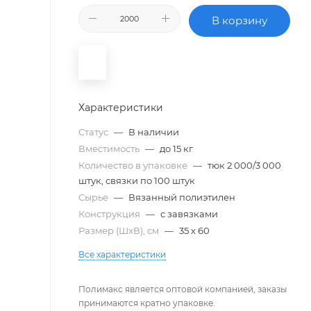
В корзину
Характеристики
Статус
—
В наличии
Вместимость
—
до 15 кг
Количество в упаковке
—
тюк 2 000/3 000
штук, связки по 100 штук
Сырье
—
Вязанный полиэтилен
Конструкция
—
с завязками
Размер (ШxВ), см
—
35 х 60
Все характеристики
Полимакс является оптовой компанией, заказы
принимаются кратно упаковке.