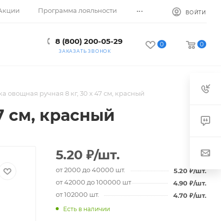
...
Акции
Программа лояльности
ВОЙТИ
8 (800) 200-05-29
0
0
ЗАКАЗАТЬ ЗВОНОК
ка овощная ручная 8 кг, 30 х 47 см, красный
7 см, красный
5.20
₽
/шт.
от 2000 до 40000 шт.
5.20
₽
/шт.
от 42000 до 100000 шт.
4.90
₽
/шт.
от 102000 шт.
4.70
₽
/шт.
Есть в наличии