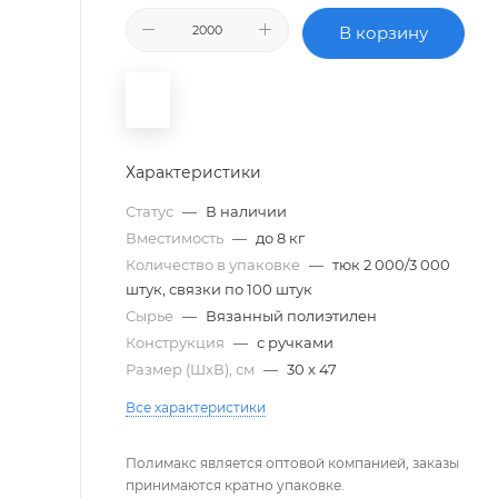
В корзину
Характеристики
Статус
—
В наличии
Вместимость
—
до 8 кг
Количество в упаковке
—
тюк 2 000/3 000
штук, связки по 100 штук
Сырье
—
Вязанный полиэтилен
Конструкция
—
с ручками
Размер (ШxВ), см
—
30 x 47
Все характеристики
Полимакс является оптовой компанией, заказы
принимаются кратно упаковке.