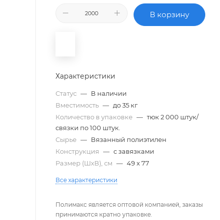
В корзину
Характеристики
Статус
—
В наличии
Вместимость
—
до 35 кг
Количество в упаковке
—
тюк 2 000 штук/
связки по 100 штук.
Сырье
—
Вязанный полиэтилен
Конструкция
—
с завязками
Размер (ШxВ), см
—
49 x 77
Все характеристики
Полимакс является оптовой компанией, заказы
принимаются кратно упаковке.