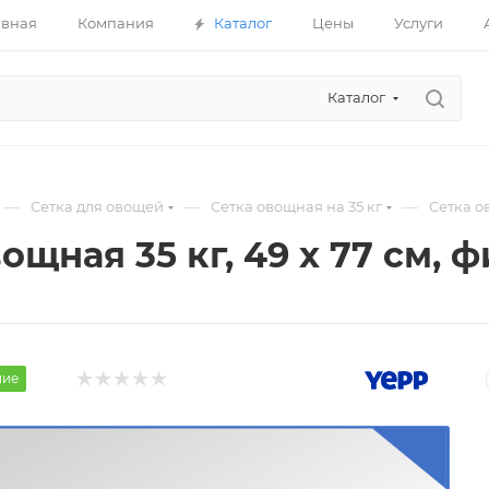
авная
Компания
Каталог
Цены
Услуги
Каталог
—
—
—
Сетка для овощей
Сетка овощная на 35 кг
Сетка о
ощная 35 кг, 49 х 77 см,
ние