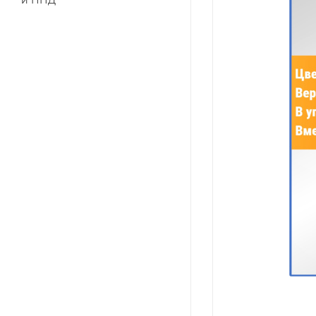
и ПНД