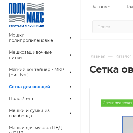
Гл
Казань
Мешки
полипропиленовые
Мешкозашивочные
—
Главная
Каталог
нитки
Сетка ов
Мягкий контейнер - МКР
(Биг-Бэг)
Сетка для овощей
Полог/тент
Спецпредложе
Мешки и сумки из
спанбонда
Мешки для мусора ПВД