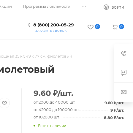
...
Акции
Программа лояльности
ВОЙТИ
8 (800) 200-05-29
0
0
ЗАКАЗАТЬ ЗВОНОК
вощная 35 кг, 49 х 77 см, фиолетовый
 фиолетовый
9.60
₽
/шт.
от 2000 до 40000 шт.
9.60
₽
/шт.
от 42000 до 100000 шт.
9
₽
/шт.
от 102000 шт.
8.80
₽
/шт.
Есть в наличии