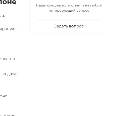
лоне
Наши специалисты ответят на любой
интересующий вопрос
ов:
Задать вопрос
тиранию,
ичество
пка даже
лоне
звоните