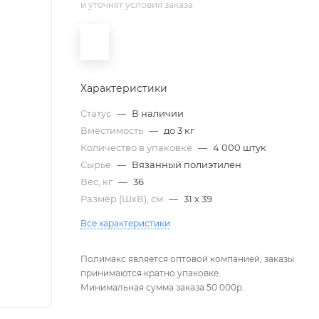
и уточнят условия заказа
Характеристики
Статус
—
В наличии
Вместимость
—
до 3 кг
Количество в упаковке
—
4 000 штук
Сырье
—
Вязанный полиэтилен
Вес, кг
—
36
Размер (ШxВ), см
—
31 х 39
Все характеристики
Полимакс является оптовой компанией, заказы
принимаются кратно упаковке.
Минимальная сумма заказа 50 000р.