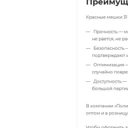
Преимуще
Красные мешки 31 
Прочность — ме
не рвется, не ра
Безопасность —
подтверждают и
Оптимизация — 
случайно повр
Доступность — 
большой партии
В компании «Поли
оптом и в розницу
Чтобы оформить за