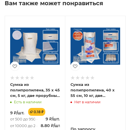
Вам также может понравиться
Сумка из
Сумка из
полипропилена, 35 х 45
полипропилена, 40 х
см, 5 кг, две прорубные
55 см, 10 кг, две
ручки, белый
прорубные ручки
Есть в наличии
Нет в наличии
0.18 ₽
9
₽
/шт.
9
₽
/шт.
от 500 до 9500 шт.
8.80
₽
/шт.
от 10000 до 29500 шт.
По запросу