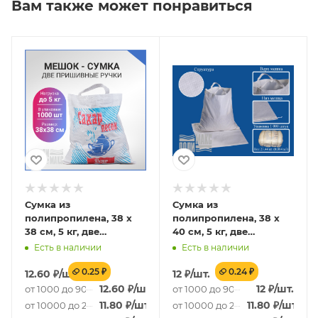
Вам также может понравиться
Сумка из
Сумка из
полипропилена, 38 х
полипропилена, 38 х
38 см, 5 кг, две
40 см, 5 кг, две
пришивные ручки
пришивные ручки,
Есть в наличии
Есть в наличии
(лого 20-2)
белый
0.25 ₽
0.24 ₽
12.60
₽
/шт.
12
₽
/шт.
.
12.60
₽
/шт.
12
₽
/шт.
от 1000 до 9000 шт.
от 1000 до 9000 шт.
.
11.80
₽
/шт.
11.80
₽
/шт.
от 10000 до 29000 шт.
от 10000 до 29000 шт.