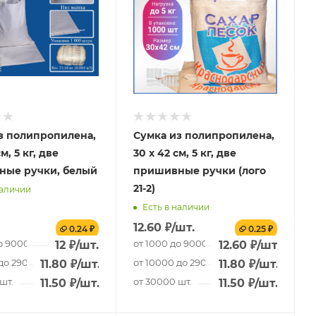
з полипропилена,
Сумка из полипропилена,
м, 5 кг, две
30 х 42 см, 5 кг, две
ные ручки, белый
пришивные ручки (лого
21-2)
наличии
Есть в наличии
12.60
₽
/шт.
0.24 ₽
0.25 ₽
о 9000 шт.
от 1000 до 9000 шт.
12
₽
/шт.
12.60
₽
/шт.
до 29000 шт.
от 10000 до 29000 шт.
11.80
₽
/шт.
11.80
₽
/шт.
шт.
от 30000 шт.
11.50
₽
/шт.
11.50
₽
/шт.