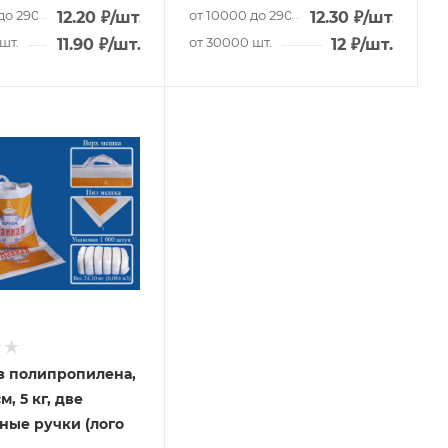
до 29000 шт.
от 10000 до 29000 шт.
12.20
₽
/шт.
12.30
₽
/шт.
шт.
от 30000 шт.
11.90
₽
/шт.
12
₽
/шт.
з полипропилена,
м, 5 кг, две
ые ручки (лого