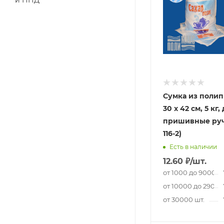
и ПНД
Сумка из полип
30 х 42 см, 5 кг,
пришивные руч
116-2)
Есть в наличии
12.60
₽
/шт.
от 1000 до 9000 ш
от 10000 до 29000
от 30000 шт.