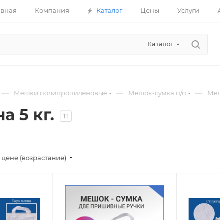
авная
Компания
Каталог
Цены
Услуги
Каталог
—
—
—
Мешки полипропиленовые
Мешок-сумка п/п
Меш
 5 кг.
11
 цене (возрастание)