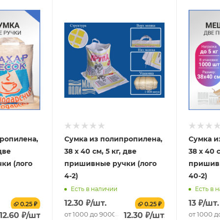
ропилена,
Сумка из полипропилена,
Сумка и
 две
38 х 40 см, 5 кг, две
38 х 40 с
ки (лого
пришивные ручки (лого
пришивн
4-2)
40-2)
Есть в наличии
Есть в 
12.30
₽
/шт.
13
₽
/шт.
0.25 ₽
0.25 ₽
т.
от 1000 до 9000 шт.
от 1000 д
12.60
₽
/шт.
12.30
₽
/шт.