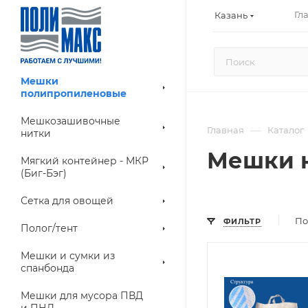
Гл
Казань
Мешки
полипропиленовые
Мешкозашивочные
—
Главная
Каталог
нитки
Мешки на
Мягкий контейнер - МКР
(Биг-Бэг)
Сетка для овощей
По
ФИЛЬТР
Полог/тент
Мешки и сумки из
спанбонда
Мешки для мусора ПВД