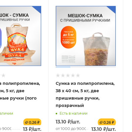
з полипропилена,
Сумка из полипропилена,
м, 5 кг, две
38 х 40 см, 5 кг, две
ые ручки (лого
пришивные ручки,
прозрачный
наличии
Есть в наличии
13.10
₽
/шт.
0.26 ₽
0.26 ₽
о 9000 шт.
от 1000 до 9000 шт.
13
₽
/шт.
13.10
₽
/шт.