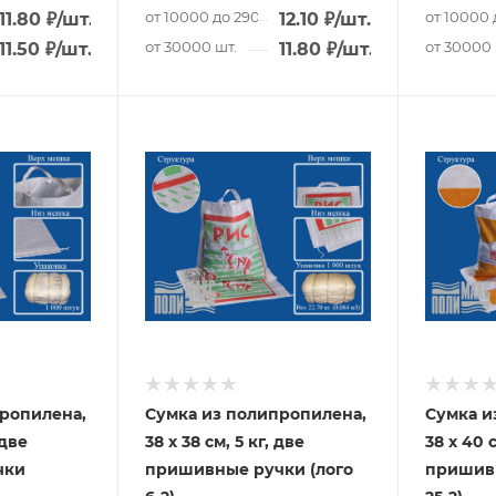
 шт.
от 10000 до 29000 шт.
от 10000 
11.80
₽
/шт.
12.10
₽
/шт.
от 30000 шт.
от 30000 
11.50
₽
/шт.
11.80
₽
/шт.
ропилена,
Сумка из полипропилена,
Сумка и
 две
38 х 38 см, 5 кг, две
38 х 40 с
чки
пришивные ручки (лого
пришивн