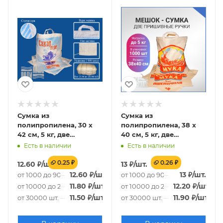
Сумка из
Сумка из
полипропилена, 30 х
полипропилена, 38 х
42 см, 5 кг, две
40 см, 5 кг, две
пришивные ручки
пришивные ручки
Есть в наличии
Есть в наличии
(лого 116-2)
(лого 40-2)
0.25 ₽
0.26 ₽
12.60
₽
/шт.
13
₽
/шт.
12.60
₽
/шт.
13
₽
/шт.
от 1000 до 9000 шт.
от 1000 до 9000 шт.
11.80
₽
/шт.
12.20
₽
/шт.
от 10000 до 29000 шт.
от 10000 до 29000 шт.
11.50
₽
/шт.
11.90
₽
/шт.
от 30000 шт.
от 30000 шт.